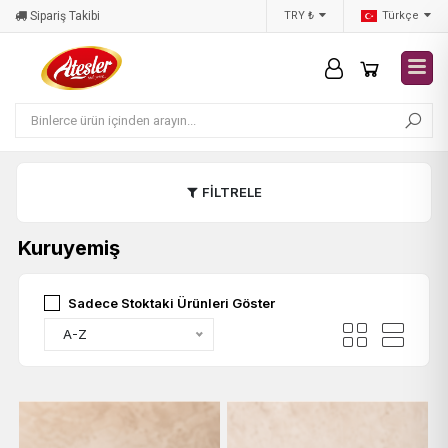
Sipariş Takibi
Hakkımızda
TRY ₺
Türkçe
FİLTRELE
Kuruyemiş
Sadece Stoktaki Ürünleri Göster
A-Z