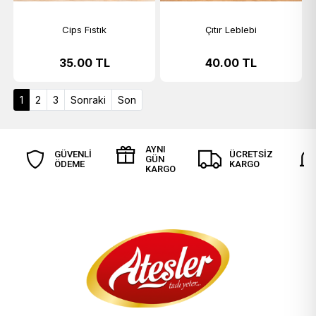
Cips Fıstık
Çıtır Leblebi
35.00
TL
40.00
TL
(current)
1
2
3
Sonraki
Son
AYNI
GÜVENLİ
ÜCRETSİZ
GÜN
ÖDEME
KARGO
KARGO