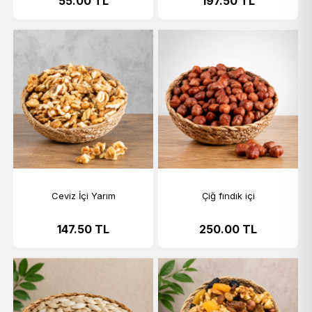
55.00
TL
197.50
TL
Ceviz İçi Yarım
Çiğ fındık içi
147.50
TL
250.00
TL