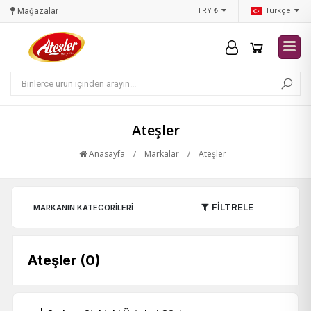
ar
Sipariş Takibi
TRY ₺
Hakkımızda
Türkçe
Ateşler
Anasayfa
/
Markalar
/
Ateşler
FİLTRELE
MARKANIN KATEGORILERI
Ateşler (0)