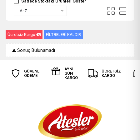
Sadece Stoktaki Ürünleri Göster
A-Z
Ücretsiz Kargo
FİLTRELERİ KALDIR
Sonuç Bulunamadı
AYNI
GÜVENLİ
ÜCRETSİZ
GÜN
ÖDEME
KARGO
KARGO