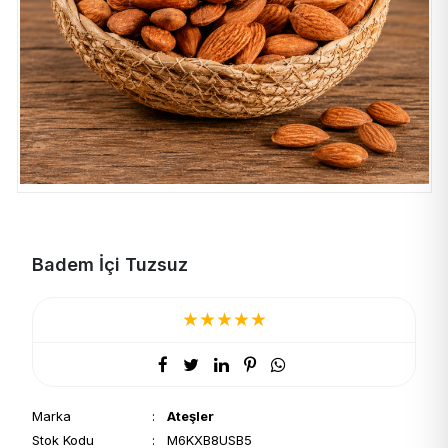
Badem İçi Tuzsuz
★
★
★
★
★
Marka
:
Ateşler
Stok Kodu
: M6KXB8USB5