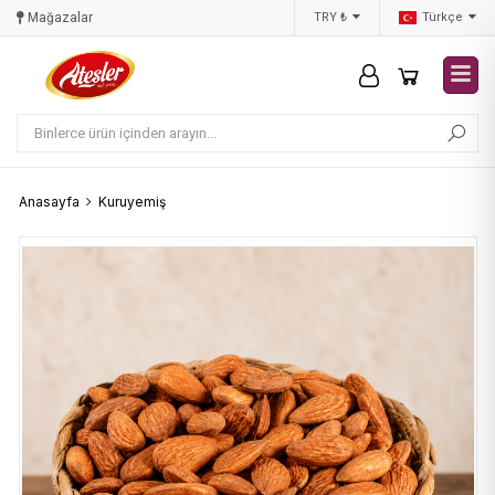
Mağazalar
Sipariş Takibi
TRY ₺
Türkçe
Hak
Anasayfa
Kuruyemiş